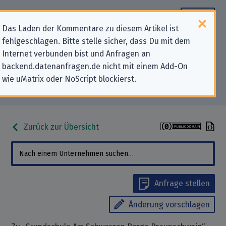
Das Laden der Kommentare zu diesem Artikel ist
fehlgeschlagen. Bitte stelle sicher, dass Du mit dem
Datenschutz-Kontaktdaten für
Internet verbunden bist und Anfragen an
backend.datenanfragen.de nicht mit einem Add-On
„Grundschule Am Schwarzen Berge
wie uMatrix oder NoScript blockierst.
Braunschweig“
Zurück zur Übersicht
Anfrage stellen
Änderung vorschlagen