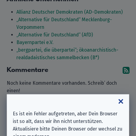
Allianz Deutscher Demokraten (AD-Demokraten)
„Alternative für Deutschland“ Mecklenburg-
Vorpommern
„Alternative für Deutschland“ (AfD)
Bayernpartei e.V.
„bergpartei, die überpartei“; ökoanarchistisch-
realdadaistisches sammelbecken (B*)
Kommentare
A
Noch keine Kommentare vorhanden. Schreib’ doch
einen!
Kommentar hinterlassen
Es ist ein Fehler aufgetreten, aber Dein Browser
ist so alt, dass wir ihn nicht unterstützen.
Beachte bitte, dass wir ein
unabhängiger
Aktualisiere bitte Deinen Browser oder wechsel zu
Datenschutzverein
sind und nicht zu dem hier