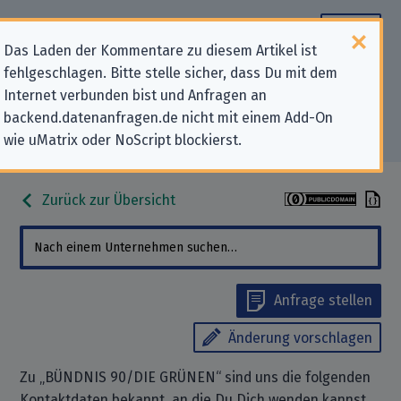
Das Laden der Kommentare zu diesem Artikel ist
fehlgeschlagen. Bitte stelle sicher, dass Du mit dem
Datenschutz-Kontaktdaten für
Internet verbunden bist und Anfragen an
backend.datenanfragen.de nicht mit einem Add-On
„BÜNDNIS 90/DIE GRÜNEN“
wie uMatrix oder NoScript blockierst.
Zurück zur Übersicht
Anfrage stellen
Änderung vorschlagen
Zu „BÜNDNIS 90/DIE GRÜNEN“ sind uns die folgenden
Kontaktdaten bekannt, an die Du Dich wenden kannst,