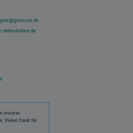
agter@griesson.de
n-debeukelaer.de
l
in unserer
r. Vielen Dank für