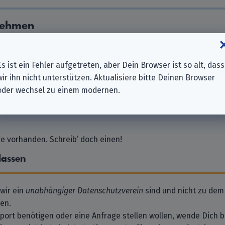
nehmen
 GmbH
Es ist ein Fehler aufgetreten, aber Dein Browser ist so alt, dass
wir ihn nicht unterstützen. Aktualisiere bitte Deinen Browser
oder wechsel zu einem modernen.
 vorhanden. Schreib’ doch einen!
lassen
 wir ein
unabhängiger Datenschutzverein
sind und nicht zu dem
en.
pport benötigen oder eine Anfrage stellen wollen, wende Dich bi