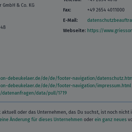
er GmbH & Co. KG
Fax:
+49 2654 4011000
E-Mail:
datenschutzbeauftr
 48
Webseite:
https://www.griesso
son-debeukelaer.de/de/de/footer-navigation/datenschutz.htm
son-debeukelaer.de/de/de/footer-navigation/impressum.html
m/datenanfragen/data/pull/1719
t aktuell oder das Unternehmen, das Du suchst, ist noch nicht 
eine Änderung für dieses Unternehmen
oder
ein ganz neues
vo