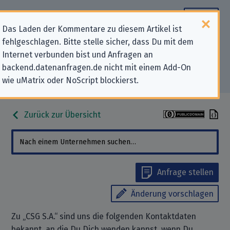
Das Laden der Kommentare zu diesem Artikel ist
fehlgeschlagen. Bitte stelle sicher, dass Du mit dem
Datenschutz-Kontaktdaten für
Internet verbunden bist und Anfragen an
backend.datenanfragen.de nicht mit einem Add-On
„CSG S.A.“
wie uMatrix oder NoScript blockierst.
Zurück zur Übersicht
Anfrage stellen
Änderung vorschlagen
Zu „CSG S.A.“ sind uns die folgenden Kontaktdaten
bekannt, an die Du Dich wenden kannst, wenn Du