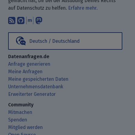
gemacht hat, Dir bei der Ausübung Deines Rechts
auf Datenschutz zu helfen.
Erfahre mehr.
Abonniere unsere Blogbeiträge mit 
Finde uns bei GitHub.
Unterhalte Dich mit uns über M
Folge uns bei Mastodon.
Deutsch / Deutschland
Datenanfragen.de
Anfrage generieren
Meine Anfragen
Meine gespeicherten Daten
Unternehmensdatenbank
Erweiterter Generator
Community
Mitmachen
Spenden
Mitglied werden
Open Source