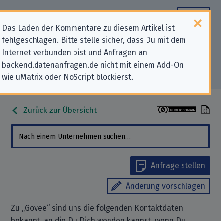
Das Laden der Kommentare zu diesem Artikel ist
fehlgeschlagen. Bitte stelle sicher, dass Du mit dem
Datenschutz-Kontaktdaten für
Internet verbunden bist und Anfragen an
backend.datenanfragen.de nicht mit einem Add-On
„Govee“
wie uMatrix oder NoScript blockierst.
Zurück zur Übersicht
Anfrage stellen
Änderung vorschlagen
Zu „Govee“ sind uns die folgenden Kontaktdaten
bekannt, an die Du Dich wenden kannst, wenn Du