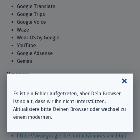
Google Translate
Google Trips
Google Voice
Waze
Wear OS by Google
YouTube
Google Adsense
Gemini
Hinweise:
If your requests are denied using canned
Es ist ein Fehler aufgetreten, aber Dein Browser
responses, it may be worth also emailing dpo-
ist so alt, dass wir ihn nicht unterstützen.
google@google.com.
Aktualisiere bitte Deinen Browser oder wechsel zu
Quellen:
einem modernen.
https://policies.google.com/privacy/update
https://www.google.de/contact/impressum.html