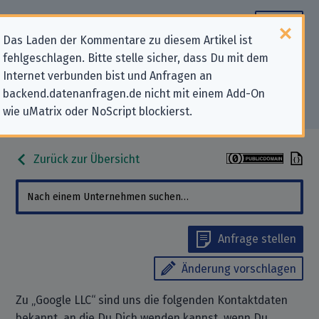
Das Laden der Kommentare zu diesem Artikel ist
fehlgeschlagen. Bitte stelle sicher, dass Du mit dem
Datenschutz-Kontaktdaten für
Internet verbunden bist und Anfragen an
backend.datenanfragen.de nicht mit einem Add-On
„Google LLC“
wie uMatrix oder NoScript blockierst.
Zurück zur Übersicht
Anfrage stellen
Änderung vorschlagen
Zu „Google LLC“ sind uns die folgenden Kontaktdaten
bekannt, an die Du Dich wenden kannst, wenn Du