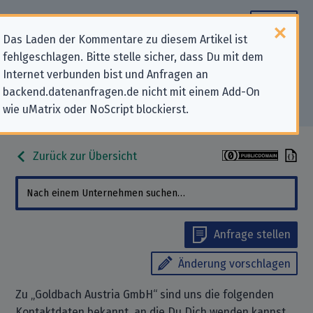
Das Laden der Kommentare zu diesem Artikel ist
fehlgeschlagen. Bitte stelle sicher, dass Du mit dem
Datenschutz-Kontaktdaten für
Internet verbunden bist und Anfragen an
backend.datenanfragen.de nicht mit einem Add-On
„Goldbach Austria GmbH“
wie uMatrix oder NoScript blockierst.
Zurück zur Übersicht
Anfrage stellen
Änderung vorschlagen
Zu „Goldbach Austria GmbH“ sind uns die folgenden
Kontaktdaten bekannt, an die Du Dich wenden kannst,