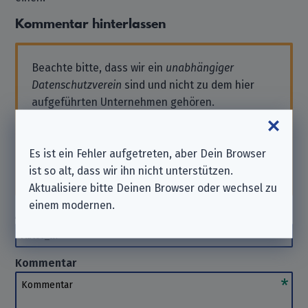
Kommentar hinterlassen
Beachte bitte, dass wir ein
unabhängiger
Datenschutzverein
sind und nicht zu dem hier
aufgeführten Unternehmen gehören.
Solltest Du also Support benötigen oder eine
Anfrage stellen wollen, wende Dich bitte direkt
Es ist ein Fehler aufgetreten, aber Dein Browser
an das Unternehmen. Wir können Dir hierbei
ist so alt, dass wir ihn nicht unterstützen.
nicht
helfen. Danke für Dein Verständnis.
Aktualisiere bitte Deinen Browser oder wechsel zu
einem modernen.
Autor_in
(optional)
Autor_in
Kommentar
Kommentar