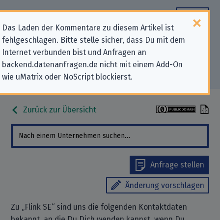
Das Laden der Kommentare zu diesem Artikel ist
fehlgeschlagen. Bitte stelle sicher, dass Du mit dem
Datenschutz-Kontaktdaten für
Internet verbunden bist und Anfragen an
backend.datenanfragen.de nicht mit einem Add-On
„Flink SE“
wie uMatrix oder NoScript blockierst.
Zurück zur Übersicht
Anfrage stellen
Änderung vorschlagen
Zu „Flink SE“ sind uns die folgenden Kontaktdaten
bekannt, an die Du Dich wenden kannst, wenn Du