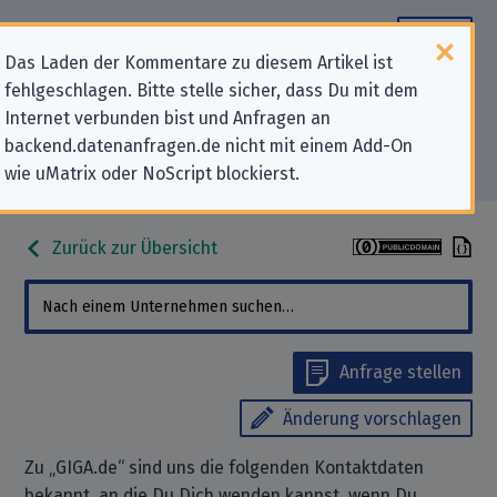
Das Laden der Kommentare zu diesem Artikel ist
fehlgeschlagen. Bitte stelle sicher, dass Du mit dem
Datenschutz-Kontaktdaten für
Internet verbunden bist und Anfragen an
backend.datenanfragen.de nicht mit einem Add-On
„GIGA.de“
wie uMatrix oder NoScript blockierst.
Zurück zur Übersicht
Anfrage stellen
Änderung vorschlagen
Zu „GIGA.de“ sind uns die folgenden Kontaktdaten
bekannt, an die Du Dich wenden kannst, wenn Du