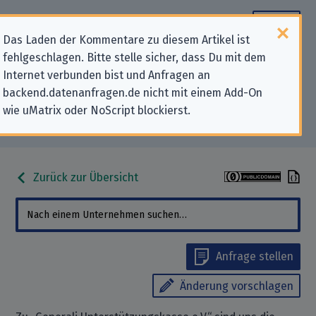
Das Laden der Kommentare zu diesem Artikel ist
fehlgeschlagen. Bitte stelle sicher, dass Du mit dem
Datenschutz-Kontaktdaten für
Internet verbunden bist und Anfragen an
backend.datenanfragen.de nicht mit einem Add-On
„Generali Unterstützungskasse
wie uMatrix oder NoScript blockierst.
e.V.“
Zurück zur Übersicht
Anfrage stellen
Änderung vorschlagen