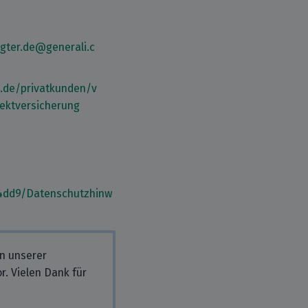
gter.de@generali.c
i.de/privatkunden/v
rektversicherung
e4dd9/Datenschutzhinw
in unserer
r. Vielen Dank für