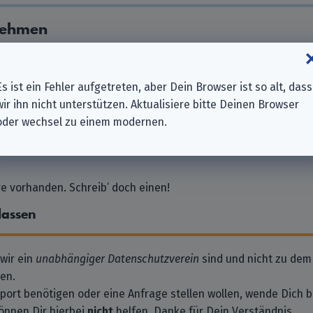
nehmen
chutzversicherung AG
Es ist ein Fehler aufgetreten, aber Dein Browser ist so alt, dass
wir ihn nicht unterstützen. Aktualisiere bitte Deinen Browser
icherung VVaG
oder wechsel zu einem modernen.
n
 vorhanden. Schreib’ doch einen!
lassen
 wir ein
unabhängiger Datenschutzverein
sind und nicht zu dem
en.
pport benötigen oder eine Anfrage stellen wollen, wende Dich bi
önnen Dir hierbei
nicht
helfen. Danke für Dein Verständnis.