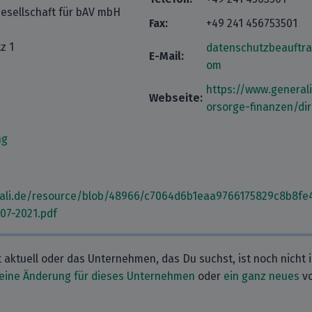
esellschaft für bAV mbH
Fax:
+49 241 456753501
z 1
datenschutzbeauftra
E-Mail:
om
https://www.general
Webseite:
orsorge-finanzen/di
ng
rali.de/resource/blob/48966/c7064d6b1eaa9766175829c8b8f
07-2021.pdf
t aktuell oder das Unternehmen, das Du suchst, ist noch nicht 
eine Änderung für dieses Unternehmen
oder
ein ganz neues
vo