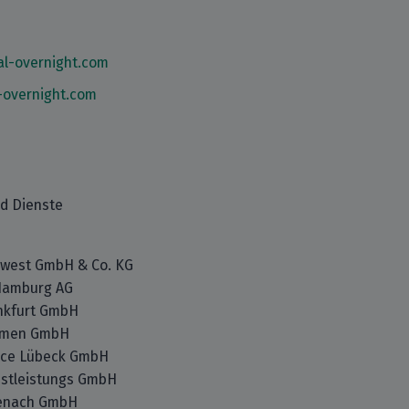
l-overnight.com
-overnight.com
nd Dienste
dwest GmbH & Co. KG
Hamburg AG
ankfurt GmbH
remen GmbH
vice Lübeck GmbH
nstleistungs GmbH
isenach GmbH