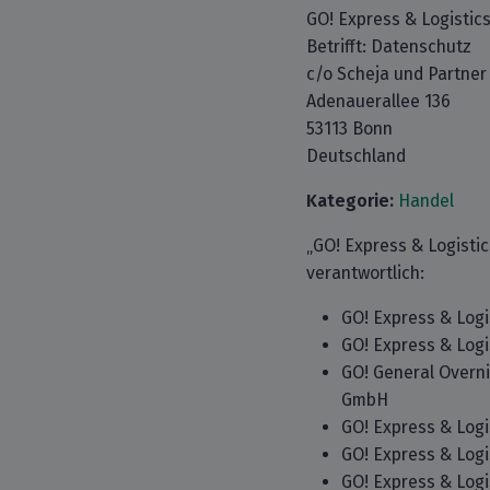
GO! Express & Logisti
Betrifft: Datenschutz
c/o Scheja und Partne
Adenauerallee 136
53113 Bonn
Deutschland
Kategorie:
Handel
„GO! Express & Logisti
verantwortlich:
GO! Express & Log
GO! Express & Log
GO! General Overni
GmbH
GO! Express & Log
GO! Express & Log
GO! Express & Logi