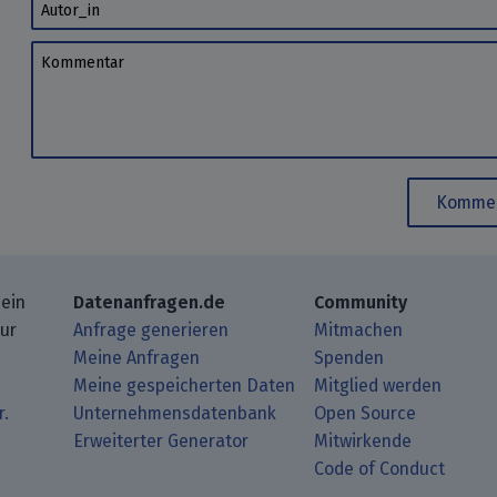
Autor_in
Kommentar
Kommen
 ein
Datenanfragen.de
Community
zur
Anfrage generieren
Mitmachen
Meine Anfragen
Spenden
Meine gespeicherten Daten
Mitglied werden
r.
Unternehmensdatenbank
Open Source
Erweiterter Generator
Mitwirkende
gbeiträge mit Deinem RSS-Reader.
ub.
mit uns über Matrix.
i Mastodon.
Code of Conduct