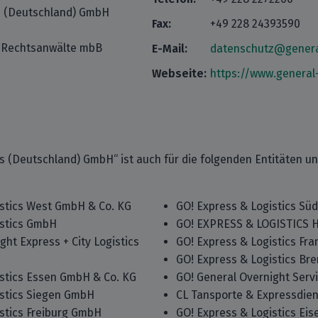
cs (Deutschland) GmbH
Fax:
+49 228 24393590
r Rechtsanwälte mbB
E-Mail:
datenschutz@genera
Webseite:
https://www.general
cs (Deutschland) GmbH“ ist auch für die folgenden Entitäten u
istics West GmbH & Co. KG
GO! Express & Logistics Sü
istics GmbH
GO! EXPRESS & LOGISTICS 
ght Express + City Logistics
GO! Express & Logistics Fr
GO! Express & Logistics B
istics Essen GmbH & Co. KG
GO! General Overnight Ser
istics Siegen GmbH
CL Tansporte & Expressdie
stics Freiburg GmbH
GO! Express & Logistics E