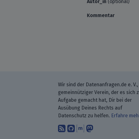
Autor_in
(optional)
Kommentar
Wir sind der Datenanfragen.de e. V.,
gemeinnütziger Verein, der es sich 
Aufgabe gemacht hat, Dir bei der
Ausübung Deines Rechts auf
Datenschutz zu helfen.
Erfahre meh
Abonniere unsere Blo
Finde uns bei GitH
Unterhalte Dich 
Folge uns be