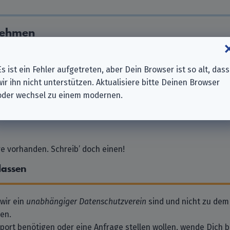
nehmen
chutzversicherung AG
Es ist ein Fehler aufgetreten, aber Dein Browser ist so alt, dass
wir ihn nicht unterstützen. Aktualisiere bitte Deinen Browser
icherung VVaG
oder wechsel zu einem modernen.
n
 vorhanden. Schreib’ doch einen!
lassen
 wir ein
unabhängiger Datenschutzverein
sind und nicht zu dem
en.
pport benötigen oder eine Anfrage stellen wollen, wende Dich bi