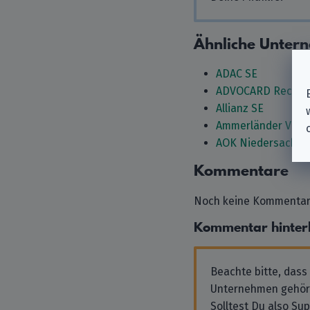
Ähnliche Unter
ADAC SE
ADVOCARD Rechtss
Allianz SE
Ammerländer Vers
AOK Niedersachse
Kommentare
Noch keine Kommentare
Kommentar hinter
Beachte bitte, dass
Unternehmen gehör
Solltest Du also Su