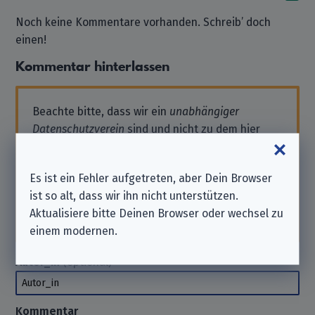
Noch keine Kommentare vorhanden. Schreib’ doch
einen!
Kommentar hinterlassen
Beachte bitte, dass wir ein
unabhängiger
Datenschutzverein
sind und nicht zu dem hier
aufgeführten Unternehmen gehören.
Solltest Du also Support benötigen oder eine
Es ist ein Fehler aufgetreten, aber Dein Browser
Anfrage stellen wollen, wende Dich bitte direkt
ist so alt, dass wir ihn nicht unterstützen.
an das Unternehmen. Wir können Dir hierbei
Aktualisiere bitte Deinen Browser oder wechsel zu
nicht
helfen. Danke für Dein Verständnis.
einem modernen.
Autor_in
(optional)
Autor_in
Kommentar