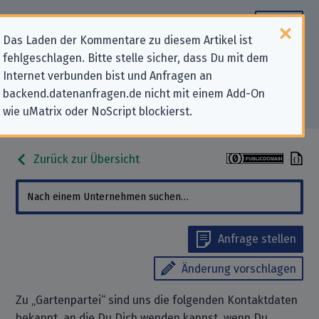
Das Laden der Kommentare zu diesem Artikel ist
fehlgeschlagen. Bitte stelle sicher, dass Du mit dem
Datenschutz-Kontaktdaten für
Internet verbunden bist und Anfragen an
backend.datenanfragen.de nicht mit einem Add-On
„Gartenpartei“
wie uMatrix oder NoScript blockierst.
Zurück zur Übersicht
Anfrage stellen
Änderung vorschlagen
Zu „Gartenpartei“ sind uns die folgenden Kontaktdaten
bekannt, an die Du Dich wenden kannst, wenn Du