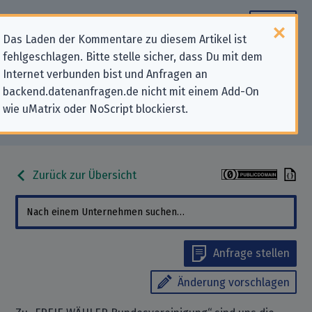
Das Laden der Kommentare zu diesem Artikel ist
fehlgeschlagen. Bitte stelle sicher, dass Du mit dem
Datenschutz-Kontaktdaten für
Internet verbunden bist und Anfragen an
backend.datenanfragen.de nicht mit einem Add-On
„FREIE WÄHLER
wie uMatrix oder NoScript blockierst.
Bundesvereinigung“
Zurück zur Übersicht
Anfrage stellen
Änderung vorschlagen