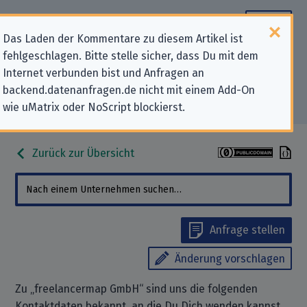
Das Laden der Kommentare zu diesem Artikel ist
fehlgeschlagen. Bitte stelle sicher, dass Du mit dem
Datenschutz-Kontaktdaten für
Internet verbunden bist und Anfragen an
backend.datenanfragen.de nicht mit einem Add-On
„freelancermap GmbH“
wie uMatrix oder NoScript blockierst.
Zurück zur Übersicht
Anfrage stellen
Änderung vorschlagen
Zu „freelancermap GmbH“ sind uns die folgenden
Kontaktdaten bekannt, an die Du Dich wenden kannst,