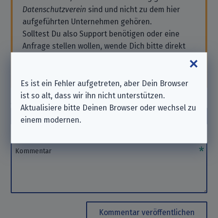
Datenschutzverein
sind und nicht zu dem hier
aufgeführten Unternehmen gehören.
Solltest Du also Support benötigen oder eine
Anfrage stellen wollen, wende Dich bitte direkt
an das Unternehmen. Wir können Dir hierbei
nicht
helfen. Danke für Dein Verständnis.
Es ist ein Fehler aufgetreten, aber Dein Browser
ist so alt, dass wir ihn nicht unterstützen.
Autor_in
(optional)
Aktualisiere bitte Deinen Browser oder wechsel zu
Autor_in
einem modernen.
Kommentar
Kommentar
Kommentar veröffentlichen