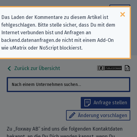
Das Laden der Kommentare zu diesem Artikel ist
fehlgeschlagen. Bitte stelle sicher, dass Du mit dem
Datenschutz-Kontaktdaten für
Internet verbunden bist und Anfragen an
backend.datenanfragen.de nicht mit einem Add-On
„Foxway AB“
wie uMatrix oder NoScript blockierst.
Zurück zur Übersicht
Anfrage stellen
Änderung vorschlagen
Zu „Foxway AB“ sind uns die folgenden Kontaktdaten
bekannt, an die Du Dich wenden kannst, wenn Du