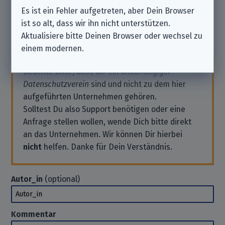
Noch keine Kommentare vorhanden. Schreib’ doch
Es ist ein Fehler aufgetreten, aber Dein Browser
einen!
ist so alt, dass wir ihn nicht unterstützen.
Aktualisiere bitte Deinen Browser oder wechsel zu
Kommentar hinterlassen
einem modernen.
Beachte bitte, dass wir ein
unabhängiger
Datenschutzverein
sind und nicht zu dem hier
aufgeführten Unternehmen gehören.
Solltest Du also Support benötigen oder eine
Anfrage stellen wollen, wende Dich bitte direkt
an das Unternehmen. Wir können Dir hierbei
nicht
helfen. Danke für Dein Verständnis.
Autor_in
(optional)
Autor_in
Kommentar