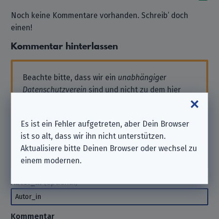
Noch keine Kommentare vorhanden. Schreib’ doch
einen!
Kommentar hinterlassen
Beachte bitte, dass wir ein
unabhängiger
Datenschutzverein
sind und nicht zu dem hier
aufgeführten Unternehmen gehören.
Solltest Du also Support benötigen oder eine
Es ist ein Fehler aufgetreten, aber Dein Browser
Anfrage stellen wollen, wende Dich bitte direkt
ist so alt, dass wir ihn nicht unterstützen.
an das Unternehmen. Wir können Dir hierbei
Aktualisiere bitte Deinen Browser oder wechsel zu
nicht
helfen. Danke für Dein Verständnis.
einem modernen.
Autor_in
(optional)
Autor_in
Kommentar