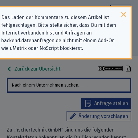
Das Laden der Kommentare zu diesem Artikel ist
fehlgeschlagen. Bitte stelle sicher, dass Du mit dem
Datenschutz-Kontaktdaten für
Internet verbunden bist und Anfragen an
backend.datenanfragen.de nicht mit einem Add-On
„fischertechnik GmbH“
wie uMatrix oder NoScript blockierst.
Zurück zur Übersicht
Anfrage stellen
Änderung vorschlagen
Zu „fischertechnik GmbH“ sind uns die folgenden
Kontaktdaten bekannt, an die Du Dich wenden kannst,