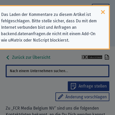
Das Laden der Kommentare zu diesem Artikel ist
fehlgeschlagen. Bitte stelle sicher, dass Du mit dem
Datenschutz-Kontaktdaten für
Internet verbunden bist und Anfragen an
backend.datenanfragen.de nicht mit einem Add-On
„FCR Media Belgium NV“
wie uMatrix oder NoScript blockierst.
Zurück zur Übersicht
Anfrage stellen
Änderung vorschlagen
Zu „FCR Media Belgium NV“ sind uns die folgenden
Kontaktdaten bekannt, an die Du Dich wenden kannst,