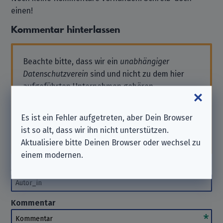
einen!
Kommentar hinterlassen
Beachte bitte, dass wir ein
unabhängiger
Datenschutzverein
sind und nicht zu dem hier
aufgeführten Unternehmen gehören.
Solltest Du also Support benötigen oder eine
Anfrage stellen wollen, wende Dich bitte direkt
Es ist ein Fehler aufgetreten, aber Dein Browser
an das Unternehmen. Wir können Dir hierbei
ist so alt, dass wir ihn nicht unterstützen.
nicht
helfen. Danke für Dein Verständnis.
Aktualisiere bitte Deinen Browser oder wechsel zu
einem modernen.
Autor_in
(optional)
Autor_in
Kommentar
Kommentar