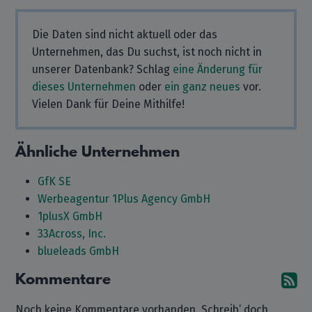
Die Daten sind nicht aktuell oder das
Unternehmen, das Du suchst, ist noch nicht in
unserer Datenbank? Schlag
eine Änderung für
dieses Unternehmen
oder
ein ganz neues
vor.
Vielen Dank für Deine Mithilfe!
Ähnliche Unternehmen
GfK SE
Werbeagentur 1Plus Agency GmbH
1plusX GmbH
33Across, Inc.
blueleads GmbH
Kommentare
A
Noch keine Kommentare vorhanden. Schreib’ doch