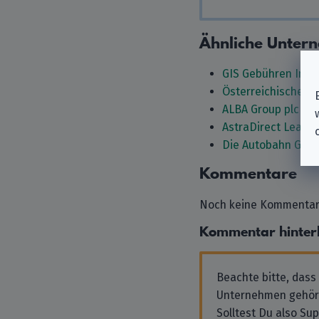
Ähnliche Unter
GIS Gebühren Info
Österreichische Po
ALBA Group plc & C
AstraDirect Leasi
Die Autobahn Gmb
Kommentare
Noch keine Kommentare
Kommentar hinter
Beachte bitte, dass
Unternehmen gehör
Solltest Du also Su