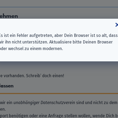
nehmen
 Service GmbH
stbus Aktiengesellschaft
Es ist ein Fehler aufgetreten, aber Dein Browser ist so alt, dass
o. KG
wir ihn nicht unterstützen. Aktualisiere bitte Deinen Browser
ng & Service GmbH
oder wechsel zu einem modernen.
H des Bundes
 vorhanden. Schreib’ doch einen!
lassen
 wir ein
unabhängiger Datenschutzverein
sind und nicht zu dem
en.
pport benötigen oder eine Anfrage stellen wollen, wende Dich bi