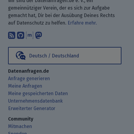
Wir sind der Datenanfragen.de e. V., ein
gemeinnütziger Verein, der es sich zur Aufgabe
gemacht hat, Dir bei der Ausübung Deines Rechts
auf Datenschutz zu helfen.
Erfahre mehr.
Abonniere unsere Blogbeiträge mit 
Finde uns bei GitHub.
Unterhalte Dich mit uns über M
Folge uns bei Mastodon.
Deutsch / Deutschland
Datenanfragen.de
Anfrage generieren
Meine Anfragen
Meine gespeicherten Daten
Unternehmensdatenbank
Erweiterter Generator
Community
Mitmachen
Spenden