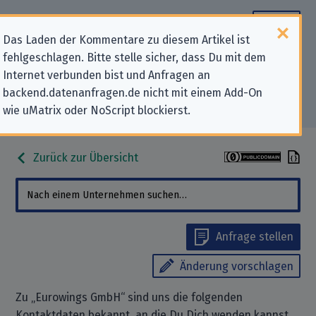
Das Laden der Kommentare zu diesem Artikel ist
fehlgeschlagen. Bitte stelle sicher, dass Du mit dem
Datenschutz-Kontaktdaten für
Internet verbunden bist und Anfragen an
backend.datenanfragen.de nicht mit einem Add-On
„Eurowings GmbH“
wie uMatrix oder NoScript blockierst.
Zurück zur Übersicht
Anfrage stellen
Änderung vorschlagen
Zu „Eurowings GmbH“ sind uns die folgenden
Kontaktdaten bekannt, an die Du Dich wenden kannst,