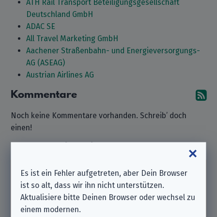
ATH Rail Transport Beteiligungsgesellschaft
Deutschland GmbH
ADAC SE
All Travel Marketing GmbH
Aachener Straßenbahn- und Energieversorgungs-
AG (ASEAG)
Austrian Airlines AG
Kommentare
A
Noch keine Kommentare vorhanden. Schreib’ doch
einen!
Kommentar hinterlassen
Es ist ein Fehler aufgetreten, aber Dein Browser
Beachte bitte, dass wir ein
unabhängiger
ist so alt, dass wir ihn nicht unterstützen.
Datenschutzverein
sind und nicht zu dem hier
Aktualisiere bitte Deinen Browser oder wechsel zu
aufgeführten Unternehmen gehören.
einem modernen.
Solltest Du also Support benötigen oder eine