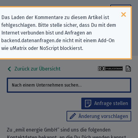
Das Laden der Kommentare zu diesem Artikel ist
fehlgeschlagen. Bitte stelle sicher, dass Du mit dem
Datenschutz-Kontaktdaten für
Internet verbunden bist und Anfragen an
backend.datenanfragen.de nicht mit einem Add-On
„emil energie GmbH“
wie uMatrix oder NoScript blockierst.
Zurück zur Übersicht
Anfrage stellen
Änderung vorschlagen
Zu „emil energie GmbH“ sind uns die folgenden
Kontaktdaten bekannt, an die Du Dich wenden kannst,