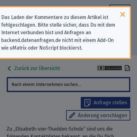
Das Laden der Kommentare zu diesem Artikel ist
fehlgeschlagen. Bitte stelle sicher, dass Du mit dem
Datenschutz-Kontaktdaten für
Internet verbunden bist und Anfragen an
backend.datenanfragen.de nicht mit einem Add-On
„Elisabeth-von-Thadden-Schule“
wie uMatrix oder NoScript blockierst.
Zurück zur Übersicht
Anfrage stellen
Änderung vorschlagen
Zu „Elisabeth-von-Thadden-Schule“ sind uns die
folgenden Kontaktdaten bekannt, an die Du Dich