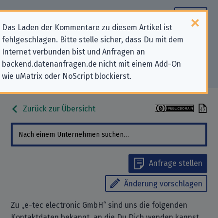
Das Laden der Kommentare zu diesem Artikel ist
fehlgeschlagen. Bitte stelle sicher, dass Du mit dem
Datenschutz-Kontaktdaten für „e-
Internet verbunden bist und Anfragen an
backend.datenanfragen.de nicht mit einem Add-On
tec electronic GmbH“
wie uMatrix oder NoScript blockierst.
Zurück zur Übersicht
Anfrage stellen
Änderung vorschlagen
Zu „e-tec electronic GmbH“ sind uns die folgenden
Kontaktdaten bekannt, an die Du Dich wenden kannst,