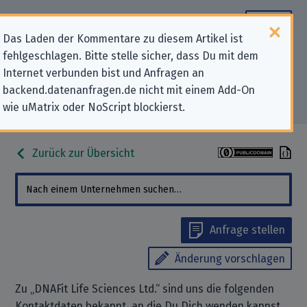
Das Laden der Kommentare zu diesem Artikel ist
fehlgeschlagen. Bitte stelle sicher, dass Du mit dem
Datenschutz-Kontaktdaten für
Internet verbunden bist und Anfragen an
backend.datenanfragen.de nicht mit einem Add-On
„DNAFit Life Sciences Ltd.“
wie uMatrix oder NoScript blockierst.
Zurück zur Übersicht
Anfrage stellen
Änderung vorschlagen
Zu „DNAFit Life Sciences Ltd.“ sind uns die folgenden
Kontaktdaten bekannt, an die Du Dich wenden kannst,