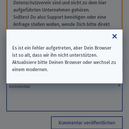
Datenschutzverein
sind und nicht zu dem hier
aufgeführten Unternehmen gehören.
Solltest Du also Support benötigen oder eine
Anfrage stellen wollen, wende Dich bitte direkt
an das Unternehmen. Wir können Dir hierbei
nicht
helfen. Danke für Dein Verständnis.
Es ist ein Fehler aufgetreten, aber Dein Browser
ist so alt, dass wir ihn nicht unterstützen.
Autor_in
(optional)
Aktualisiere bitte Deinen Browser oder wechsel zu
Autor_in
einem modernen.
Kommentar
Kommentar
Kommentar veröffentlichen