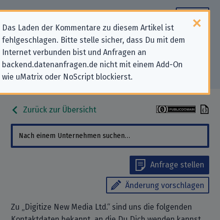
Das Laden der Kommentare zu diesem Artikel ist
fehlgeschlagen. Bitte stelle sicher, dass Du mit dem
Datenschutz-Kontaktdaten für
Internet verbunden bist und Anfragen an
backend.datenanfragen.de nicht mit einem Add-On
„Digitize New Media Ltd.“
wie uMatrix oder NoScript blockierst.
Zurück zur Übersicht
Anfrage stellen
Änderung vorschlagen
Zu „Digitize New Media Ltd.“ sind uns die folgenden
Kontaktdaten bekannt, an die Du Dich wenden kannst,