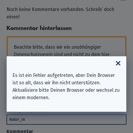
Noch keine Kommentare vorhanden. Schreib’ doch
einen!
Kommentar hinterlassen
Beachte bitte, dass wir ein
unabhängiger
Datenschutzverein
sind und nicht zu dem hier
aufgeführten Unternehmen gehören.
Solltest Du also Support benötigen oder eine
Es ist ein Fehler aufgetreten, aber Dein Browser
Anfrage stellen wollen, wende Dich bitte direkt
ist so alt, dass wir ihn nicht unterstützen.
an das Unternehmen. Wir können Dir hierbei
Aktualisiere bitte Deinen Browser oder wechsel zu
nicht
helfen. Danke für Dein Verständnis.
einem modernen.
Autor_in
(optional)
Autor_in
Kommentar