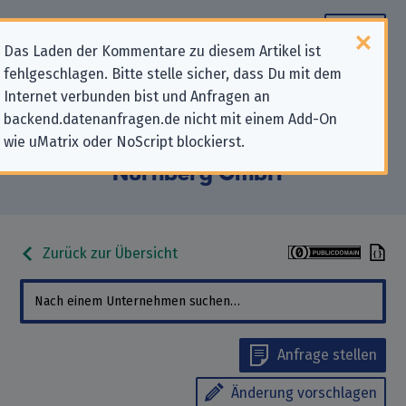
Das Laden der Kommentare zu diesem Artikel ist
fehlgeschlagen. Bitte stelle sicher, dass Du mit dem
Datenschutz-Kontaktdaten für
Internet verbunden bist und Anfragen an
backend.datenanfragen.de nicht mit einem Add-On
„DGVT Aus- und
wie uMatrix oder NoScript blockierst.
Weiterbildungszentrum Erlangen-
Nürnberg GmbH“
Zurück zur Übersicht
Anfrage stellen
Änderung vorschlagen