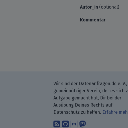
Autor_in
(optional)
Kommentar
Wir sind der Datenanfragen.de e. V.,
gemeinnütziger Verein, der es sich 
Aufgabe gemacht hat, Dir bei der
Ausübung Deines Rechts auf
Datenschutz zu helfen.
Erfahre meh
Abonniere unsere Blo
Finde uns bei GitH
Unterhalte Dich 
Folge uns be