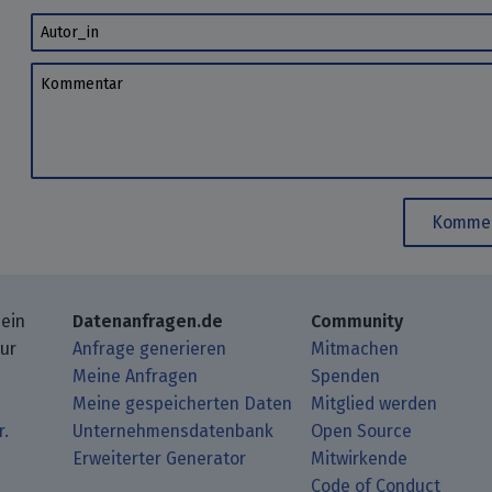
Autor_in
Kommentar
Kommen
 ein
Datenanfragen.de
Community
zur
Anfrage generieren
Mitmachen
Meine Anfragen
Spenden
Meine gespeicherten Daten
Mitglied werden
r.
Unternehmensdatenbank
Open Source
Erweiterter Generator
Mitwirkende
gbeiträge mit Deinem RSS-Reader.
ub.
mit uns über Matrix.
i Mastodon.
Code of Conduct