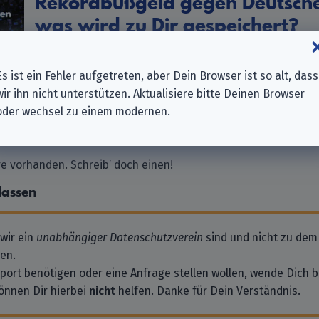
Rekordbußgeld gegen Deutsch
was wird zu Dir gespeichert?
Veröffentlicht:
2019-11-06 um 20:50
Es ist ein Fehler aufgetreten, aber Dein Browser ist so alt, dass
wir ihn nicht unterstützen. Aktualisiere bitte Deinen Browser
oder wechsel zu einem modernen.
 vorhanden. Schreib’ doch einen!
lassen
 wir ein
unabhängiger Datenschutzverein
sind und nicht zu dem
en.
pport benötigen oder eine Anfrage stellen wollen, wende Dich bi
önnen Dir hierbei
nicht
helfen. Danke für Dein Verständnis.