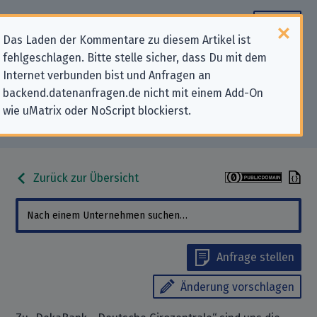
Das Laden der Kommentare zu diesem Artikel ist
fehlgeschlagen. Bitte stelle sicher, dass Du mit dem
Datenschutz-Kontaktdaten für
Internet verbunden bist und Anfragen an
backend.datenanfragen.de nicht mit einem Add-On
„DekaBank - Deutsche
wie uMatrix oder NoScript blockierst.
Girozentrale“
Zurück zur Übersicht
Anfrage stellen
Änderung vorschlagen