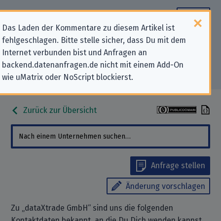
Das Laden der Kommentare zu diesem Artikel ist
fehlgeschlagen. Bitte stelle sicher, dass Du mit dem
Datenschutz-Kontaktdaten für
Internet verbunden bist und Anfragen an
backend.datenanfragen.de nicht mit einem Add-On
„dataXtrade GmbH“
wie uMatrix oder NoScript blockierst.
Zurück zur Übersicht
Anfrage stellen
Änderung vorschlagen
Zu „dataXtrade GmbH“ sind uns die folgenden
Kontaktdaten bekannt, an die Du Dich wenden kannst,