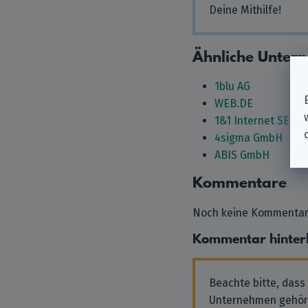
Deine Mithilfe!
Ähnliche Unter
1blu AG
WEB.DE
1&1 Internet SE
4sigma GmbH
ABIS GmbH
Kommentare
Noch keine Kommentare
Kommentar hinter
Beachte bitte, dass
Unternehmen gehör