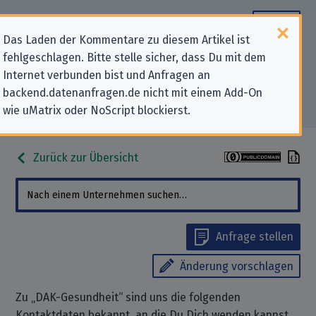
Das Laden der Kommentare zu diesem Artikel ist
fehlgeschlagen. Bitte stelle sicher, dass Du mit dem
Datenschutz-Kontaktdaten für
Internet verbunden bist und Anfragen an
backend.datenanfragen.de nicht mit einem Add-On
„DAK-Gesundheit“
wie uMatrix oder NoScript blockierst.
Zurück zur Übersicht
Anfrage stellen
Änderung vorschlagen
Zu „DAK-Gesundheit“ sind uns die folgenden
Kontaktdaten bekannt, an die Du Dich wenden kannst,