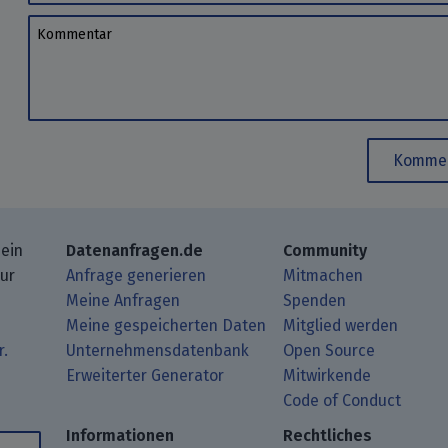
Kommentar
Kommen
 ein
Datenanfragen.de
Community
zur
Anfrage generieren
Mitmachen
Meine Anfragen
Spenden
Meine gespeicherten Daten
Mitglied werden
r.
Unternehmensdatenbank
Open Source
Erweiterter Generator
Mitwirkende
gbeiträge mit Deinem RSS-Reader.
ub.
mit uns über Matrix.
i Mastodon.
Code of Conduct
Informationen
Rechtliches