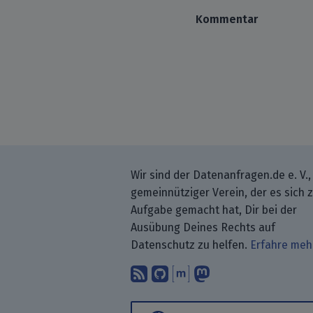
Kommentar
Wir sind der Datenanfragen.de e. V.,
gemeinnütziger Verein, der es sich 
Aufgabe gemacht hat, Dir bei der
Ausübung Deines Rechts auf
Datenschutz zu helfen.
Erfahre meh
Abonniere unsere Blo
Finde uns bei GitH
Unterhalte Dich 
Folge uns be