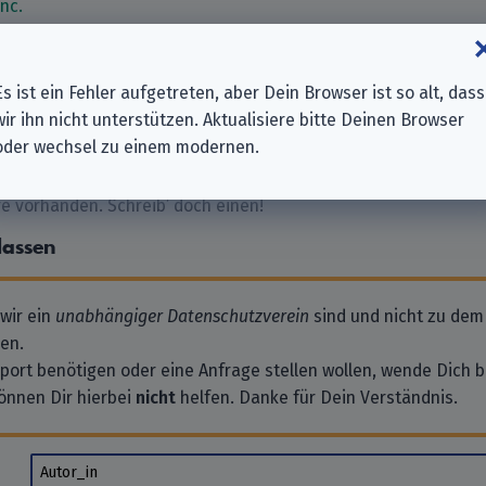
nc.
ertainment Ltd.
Network
up Pty Ltd
Es ist ein Fehler aufgetreten, aber Dein Browser ist so alt, dass
International Ltd.
wir ihn nicht unterstützen. Aktualisiere bitte Deinen Browser
oder wechsel zu einem modernen.
 vorhanden. Schreib’ doch einen!
lassen
 wir ein
unabhängiger Datenschutzverein
sind und nicht zu dem
en.
pport benötigen oder eine Anfrage stellen wollen, wende Dich bi
önnen Dir hierbei
nicht
helfen. Danke für Dein Verständnis.
Autor_in