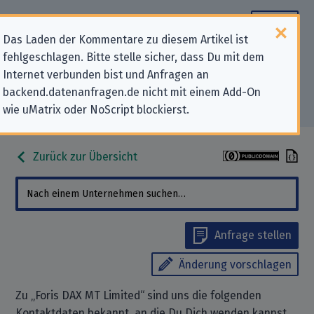
Das Laden der Kommentare zu diesem Artikel ist
fehlgeschlagen. Bitte stelle sicher, dass Du mit dem
Datenschutz-Kontaktdaten für
Internet verbunden bist und Anfragen an
backend.datenanfragen.de nicht mit einem Add-On
„Foris DAX MT Limited“
wie uMatrix oder NoScript blockierst.
Zurück zur Übersicht
Anfrage stellen
Änderung vorschlagen
Zu „Foris DAX MT Limited“ sind uns die folgenden
Kontaktdaten bekannt, an die Du Dich wenden kannst,