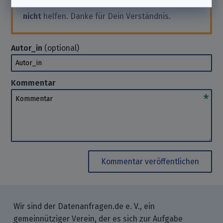
an das Unternehmen. Wir können Dir hierbei
nicht
helfen. Danke für Dein Verständnis.
Autor_in
(optional)
Autor_in
Kommentar
Kommentar
Kommentar veröffentlichen
Wir sind der Datenanfragen.de e. V., ein
gemeinnütziger Verein, der es sich zur Aufgabe