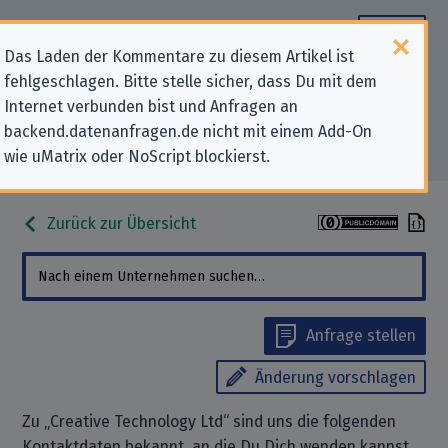
Das Laden der Kommentare zu diesem Artikel ist
fehlgeschlagen. Bitte stelle sicher, dass Du mit dem
Datenschutz-Kontaktdaten für
Internet verbunden bist und Anfragen an
backend.datenanfragen.de nicht mit einem Add-On
„Creative Technology Ltd“
wie uMatrix oder NoScript blockierst.
Zurück zur Übersicht
Anfrage stellen
Änderung vorschlagen
Zu „Creative Technology Ltd“ sind uns die folgenden
Kontaktdaten bekannt, an die Du Dich wenden kannst,