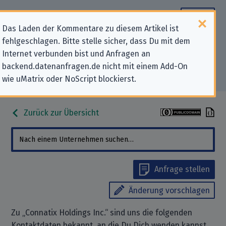
Das Laden der Kommentare zu diesem Artikel ist
fehlgeschlagen. Bitte stelle sicher, dass Du mit dem
Datenschutz-Kontaktdaten für
Internet verbunden bist und Anfragen an
backend.datenanfragen.de nicht mit einem Add-On
„Connatix Holdings Inc.“
wie uMatrix oder NoScript blockierst.
Zurück zur Übersicht
Anfrage stellen
Änderung vorschlagen
Zu „Connatix Holdings Inc.“ sind uns die folgenden
Kontaktdaten bekannt, an die Du Dich wenden kannst,