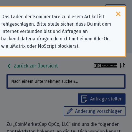
Das Laden der Kommentare zu diesem Artikel ist
fehlgeschlagen. Bitte stelle sicher, dass Du mit dem
Datenschutz-Kontaktdaten für
Internet verbunden bist und Anfragen an
backend.datenanfragen.de nicht mit einem Add-On
„CoinMarketCap OpCo, LLC“
wie uMatrix oder NoScript blockierst.
Zurück zur Übersicht
Anfrage stellen
Änderung vorschlagen
Zu „CoinMarketCap OpCo, LLC“ sind uns die folgenden
Kontaktdaten bekannt, an die Du Dich wenden kannst,