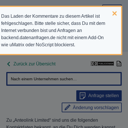
Das Laden der Kommentare zu diesem Artikel ist
fehlgeschlagen. Bitte stelle sicher, dass Du mit dem
Datenschutz-Kontaktdaten für
Internet verbunden bist und Anfragen an
backend.datenanfragen.de nicht mit einem Add-On
„Anteolink Limited“
wie uMatrix oder NoScript blockierst.
Zurück zur Übersicht
Anfrage stellen
Änderung vorschlagen
Zu „Anteolink Limited“ sind uns die folgenden
Kontaktdaten bekannt, an die Du Dich wenden kannst,