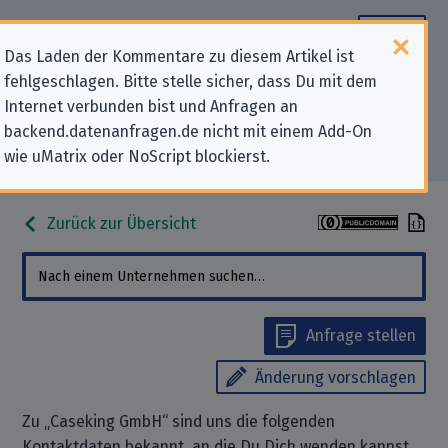
Das Laden der Kommentare zu diesem Artikel ist
fehlgeschlagen. Bitte stelle sicher, dass Du mit dem
Datenschutz-Kontaktdaten für
Internet verbunden bist und Anfragen an
backend.datenanfragen.de nicht mit einem Add-On
„Caseking GmbH“
wie uMatrix oder NoScript blockierst.
Zurück zur Übersicht
Anfrage stellen
Änderung vorschlagen
Zu „Caseking GmbH“ sind uns die folgenden
Kontaktdaten bekannt, an die Du Dich wenden kannst,