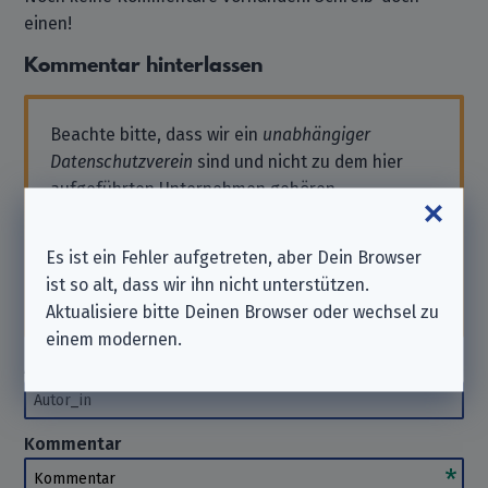
einen!
Kommentar hinterlassen
Beachte bitte, dass wir ein
unabhängiger
Datenschutzverein
sind und nicht zu dem hier
aufgeführten Unternehmen gehören.
Solltest Du also Support benötigen oder eine
Anfrage stellen wollen, wende Dich bitte direkt
Es ist ein Fehler aufgetreten, aber Dein Browser
an das Unternehmen. Wir können Dir hierbei
ist so alt, dass wir ihn nicht unterstützen.
nicht
helfen. Danke für Dein Verständnis.
Aktualisiere bitte Deinen Browser oder wechsel zu
einem modernen.
Autor_in
(optional)
Autor_in
Kommentar
Kommentar