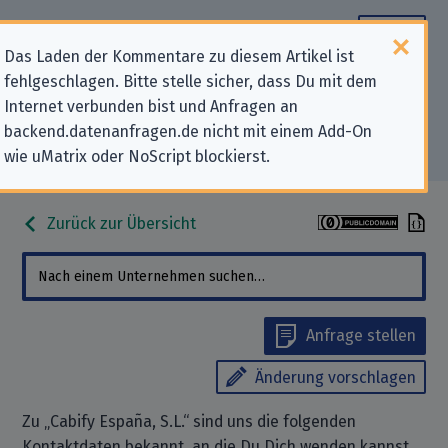
Das Laden der Kommentare zu diesem Artikel ist
fehlgeschlagen. Bitte stelle sicher, dass Du mit dem
Datenschutz-Kontaktdaten für
Internet verbunden bist und Anfragen an
backend.datenanfragen.de nicht mit einem Add-On
„Cabify España, S.L.“
wie uMatrix oder NoScript blockierst.
Zurück zur Übersicht
Anfrage stellen
Änderung vorschlagen
Zu „Cabify España, S.L.“ sind uns die folgenden
Kontaktdaten bekannt, an die Du Dich wenden kannst,