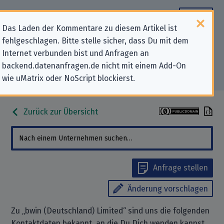
Das Laden der Kommentare zu diesem Artikel ist
fehlgeschlagen. Bitte stelle sicher, dass Du mit dem
Datenschutz-Kontaktdaten für
Internet verbunden bist und Anfragen an
backend.datenanfragen.de nicht mit einem Add-On
„bwin (Deutschland) Limited“
wie uMatrix oder NoScript blockierst.
Zurück zur Übersicht
Anfrage stellen
Änderung vorschlagen
Zu „bwin (Deutschland) Limited“ sind uns die folgenden
Kontaktdaten bekannt, an die Du Dich wenden kannst,