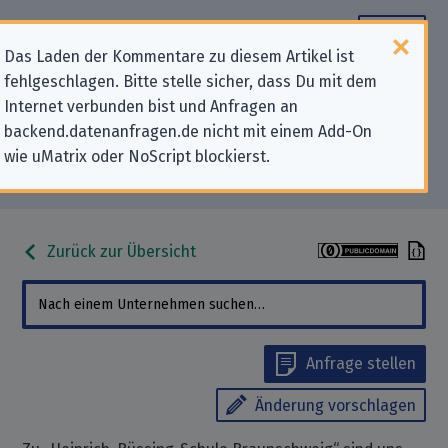
Das Laden der Kommentare zu diesem Artikel ist
fehlgeschlagen. Bitte stelle sicher, dass Du mit dem
Datenschutz-Kontaktdaten für
Internet verbunden bist und Anfragen an
backend.datenanfragen.de nicht mit einem Add-On
„Heinrich-Büssing-Schule
wie uMatrix oder NoScript blockierst.
Braunschweig“
Zurück zur Übersicht
Anfrage stellen
Änderung vorschlagen