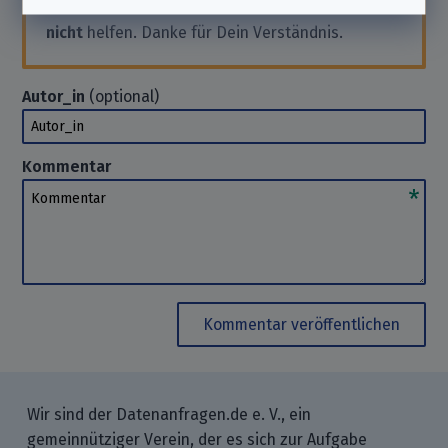
an das Unternehmen. Wir können Dir hierbei
nicht
helfen. Danke für Dein Verständnis.
Autor_in
(optional)
Autor_in
Kommentar
Kommentar
Kommentar veröffentlichen
Wir sind der Datenanfragen.de e. V., ein
gemeinnütziger Verein, der es sich zur Aufgabe