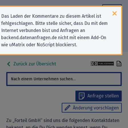
Das Laden der Kommentare zu diesem Artikel ist
fehlgeschlagen. Bitte stelle sicher, dass Du mit dem
Datenschutz-Kontaktdaten für
Internet verbunden bist und Anfragen an
backend.datenanfragen.de nicht mit einem Add-On
„Forteil GmbH“
wie uMatrix oder NoScript blockierst.
Zurück zur Übersicht
Anfrage stellen
Änderung vorschlagen
Zu „Forteil GmbH“ sind uns die folgenden Kontaktdaten
bekannt, an die Du Dich wenden kannst, wenn Du