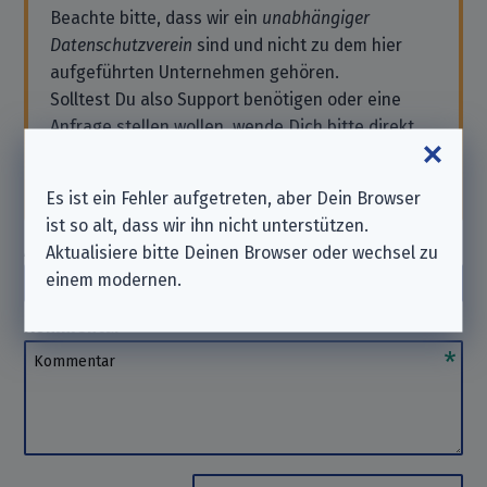
Beachte bitte, dass wir ein
unabhängiger
Datenschutzverein
sind und nicht zu dem hier
aufgeführten Unternehmen gehören.
Solltest Du also Support benötigen oder eine
Anfrage stellen wollen, wende Dich bitte direkt
an das Unternehmen. Wir können Dir hierbei
nicht
helfen. Danke für Dein Verständnis.
Es ist ein Fehler aufgetreten, aber Dein Browser
ist so alt, dass wir ihn nicht unterstützen.
Autor_in
(optional)
Aktualisiere bitte Deinen Browser oder wechsel zu
Autor_in
einem modernen.
Kommentar
Kommentar