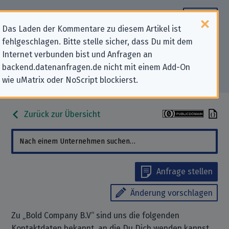
Das Laden der Kommentare zu diesem Artikel ist
fehlgeschlagen. Bitte stelle sicher, dass Du mit dem
Datenschutz-Kontaktdaten für
Internet verbunden bist und Anfragen an
backend.datenanfragen.de nicht mit einem Add-On
„Bold Company B.V“
wie uMatrix oder NoScript blockierst.
Zurück zur Übersicht
Anfrage stellen
Änderung vorschlagen
Zu „Bold Company B.V“ sind uns die folgenden
Kontaktdaten bekannt, an die Du Dich wenden kannst,