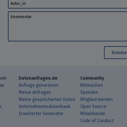
Autor_in
Kommentar
Kommen
 ein
Datenanfragen.de
Community
zur
Anfrage generieren
Mitmachen
Meine Anfragen
Spenden
Meine gespeicherten Daten
Mitglied werden
r.
Unternehmensdatenbank
Open Source
Erweiterter Generator
Mitwirkende
gbeiträge mit Deinem RSS-Reader.
ub.
mit uns über Matrix.
i Mastodon.
Code of Conduct