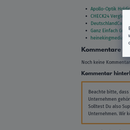
Apollo-Optik Hold
CHECK24 Vergleic
DeutschlandCard
Ganz Einfach Gmb
heinekingmedia G
Kommentare
Noch keine Kommentare
Kommentar hinter
Beachte bitte, dass
Unternehmen gehör
Solltest Du also Su
Unternehmen. Wir k