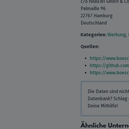
c/o HABEWI GmbH & Co
Palmaille 96
22767 Hamburg
Deutschland
Kategorien:
Werbung
,
Quellen:
https://www.boes
https://github.co
https://www.boes
Die Daten sind nich
Datenbank? Schlag
Deine Mithilfe!
Ähnliche Unter