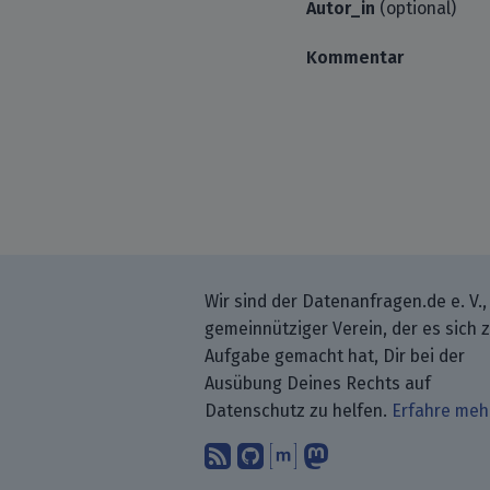
Autor_in
(optional)
Kommentar
Wir sind der Datenanfragen.de e. V.,
gemeinnütziger Verein, der es sich 
Aufgabe gemacht hat, Dir bei der
Ausübung Deines Rechts auf
Datenschutz zu helfen.
Erfahre meh
Abonniere unsere Blo
Finde uns bei GitH
Unterhalte Dich 
Folge uns be