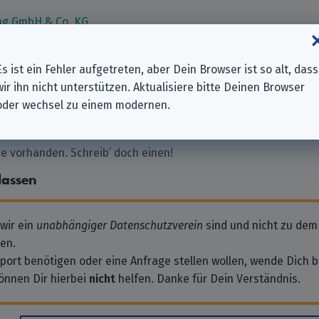
ing GmbH & Co. KG
hsportal GmbH
 GmbH
Es ist ein Fehler aufgetreten, aber Dein Browser ist so alt, dass
H
wir ihn nicht unterstützen. Aktualisiere bitte Deinen Browser
mbH
oder wechsel zu einem modernen.
 vorhanden. Schreib’ doch einen!
lassen
 wir ein
unabhängiger Datenschutzverein
sind und nicht zu dem
en.
pport benötigen oder eine Anfrage stellen wollen, wende Dich bi
önnen Dir hierbei
nicht
helfen. Danke für Dein Verständnis.