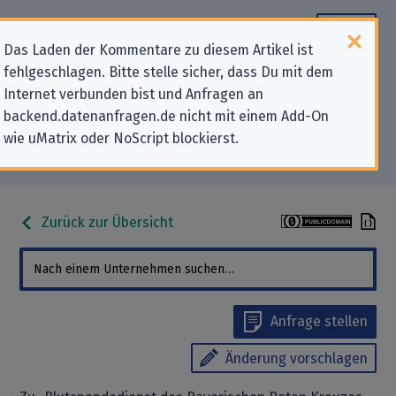
Das Laden der Kommentare zu diesem Artikel ist
fehlgeschlagen. Bitte stelle sicher, dass Du mit dem
Datenschutz-Kontaktdaten für
Internet verbunden bist und Anfragen an
backend.datenanfragen.de nicht mit einem Add-On
„Blutspendedienst des Bayerischen
wie uMatrix oder NoScript blockierst.
Roten Kreuzes gGmbH“
Zurück zur Übersicht
Anfrage stellen
Änderung vorschlagen