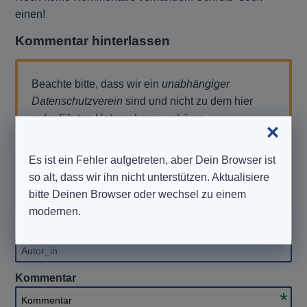
einen!
Kommentar hinterlassen
Beachte bitte, dass wir ein
unabhängiger
Datenschutzverein
sind und nicht zu dem hier
aufgeführten Unternehmen gehören.
Solltest Du also Support benötigen oder eine
Anfrage stellen wollen, wende Dich bitte direkt an
Es ist ein Fehler aufgetreten, aber Dein Browser ist
das Unternehmen. Wir können Dir hierbei
nicht
so alt, dass wir ihn nicht unterstützen. Aktualisiere
helfen. Danke für Dein Verständnis.
bitte Deinen Browser oder wechsel zu einem
modernen.
Autor_in
(optional)
Autor_in
Kommentar
Kommentar