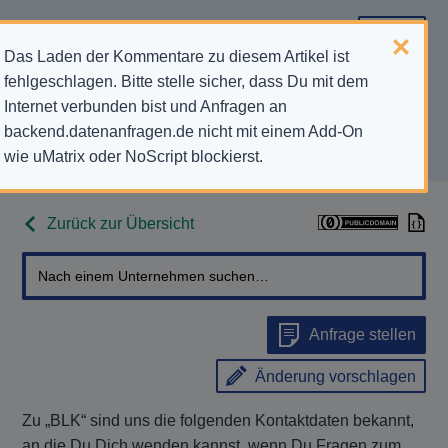
Das Laden der Kommentare zu diesem Artikel ist
fehlgeschlagen. Bitte stelle sicher, dass Du mit dem
Datenschutz-Kontaktdaten für
Internet verbunden bist und Anfragen an
backend.datenanfragen.de nicht mit einem Add-On
„BLK“
wie uMatrix oder NoScript blockierst.
Zurück zur Übersicht
Anfrage stellen
Änderung vorschlagen
Zu „BLK“ sind uns die folgenden Kontaktdaten bekannt,
an die Du Dich wenden kannst, wenn Du Fragen zum