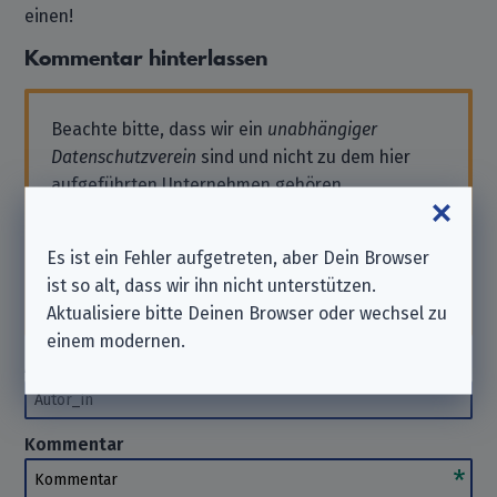
einen!
Kommentar hinterlassen
Beachte bitte, dass wir ein
unabhängiger
Datenschutzverein
sind und nicht zu dem hier
aufgeführten Unternehmen gehören.
Solltest Du also Support benötigen oder eine
Anfrage stellen wollen, wende Dich bitte direkt
Es ist ein Fehler aufgetreten, aber Dein Browser
an das Unternehmen. Wir können Dir hierbei
ist so alt, dass wir ihn nicht unterstützen.
nicht
helfen. Danke für Dein Verständnis.
Aktualisiere bitte Deinen Browser oder wechsel zu
einem modernen.
Autor_in
(optional)
Autor_in
Kommentar
Kommentar