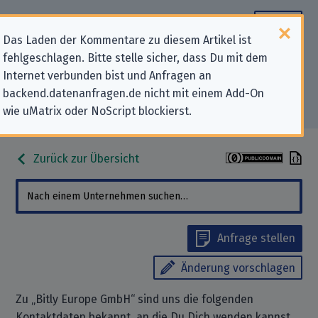
Das Laden der Kommentare zu diesem Artikel ist
fehlgeschlagen. Bitte stelle sicher, dass Du mit dem
Datenschutz-Kontaktdaten für
Internet verbunden bist und Anfragen an
backend.datenanfragen.de nicht mit einem Add-On
„Bitly Europe GmbH“
wie uMatrix oder NoScript blockierst.
Zurück zur Übersicht
Anfrage stellen
Änderung vorschlagen
Zu „Bitly Europe GmbH“ sind uns die folgenden
Kontaktdaten bekannt, an die Du Dich wenden kannst,