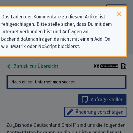
Das Laden der Kommentare zu diesem Artikel ist
fehlgeschlagen. Bitte stelle sicher, dass Du mit dem
Datenschutz-Kontaktdaten für
Internet verbunden bist und Anfragen an
backend.datenanfragen.de nicht mit einem Add-On
„Bisnode Deutschland GmbH“
wie uMatrix oder NoScript blockierst.
Zurück zur Übersicht
Anfrage stellen
Änderung vorschlagen
Zu „Bisnode Deutschland GmbH“ sind uns die folgenden
Kontaktdaten bekannt, an die Du Dich wenden kannst,