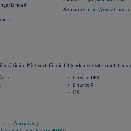
ings) Limited
Webseite:
https://www.binance
House
ings) Limited“ ist auch für die folgenden Entitäten und Dienst
form
Binance DEX
d
Binance X
JEX
ce.com/en/privacy
m/datenanfragen/data/pull/1874