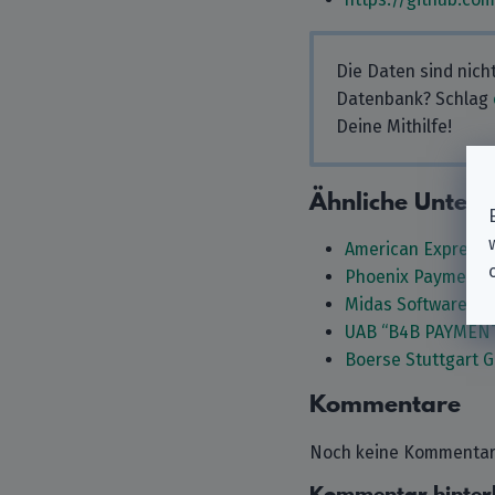
Die Daten sind nich
Datenbank? Schlag
Deine Mithilfe!
Ähnliche Unter
American Express 
Phoenix Payments
Midas Software G
UAB “B4B PAYMEN
Boerse Stuttgart 
Kommentare
Noch keine Kommentare