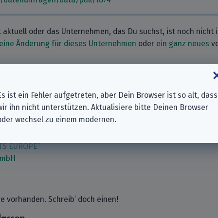
t aktuell oder das Unternehmen, das Du suchst, ist noch nicht 
eine Änderung für dieses Unternehmen
oder
ein ganz neues
vo
nehmen
Es ist ein Fehler aufgetreten, aber Dein Browser ist so alt, dass
wir ihn nicht unterstützen. Aktualisiere bitte Deinen Browser
Europe S.A.
oder wechsel zu einem modernen.
 BV
mbH
TS EUROPE”
GmbH
 vorhanden. Schreib’ doch einen!